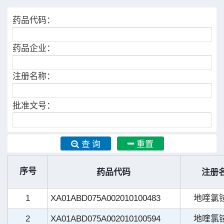
药品代码：
药品企业：
注册名称：
批准文号：
查 询
重置
序号
药品代码
注册
1
XA01ABD075A002010100483
地喹氯
2
XA01ABD075A002010100594
地喹氯