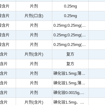
铵含片
片剂
0.25mg
铵含片
片剂(口含)
0.25mg
铵含片
片剂
0.25mg;0.25mg(无糖型)
铵含片
片剂
0.25mg;0.25mg(无糖型)
铵含片
片剂
0.25mg;0.25mg(无糖型)
含片
片剂(含片)
复方
含片
片剂
复方
含片
片剂
碘化铵1.5mg;薄荷油4.4mg
含片
片剂
碘化铵1.5mg,薄荷油4.4mg
含片
片剂
碘化铵0.0015g,薄荷油0.0044g
含片
片剂(含片)
碘化铵1.5mg、薄荷油4.4mg