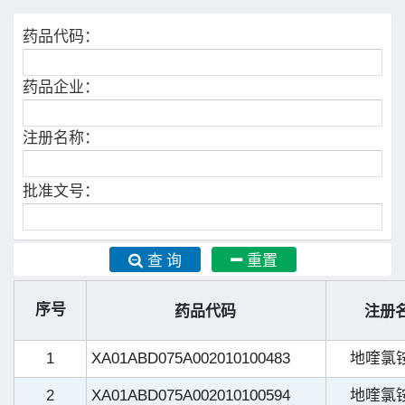
药品代码：
药品企业：
注册名称：
批准文号：
查 询
重置
序号
药品代码
注册
1
XA01ABD075A002010100483
地喹氯
2
XA01ABD075A002010100594
地喹氯