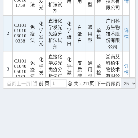
00010
发
用
用
检
技术有
情
法
析法试
型
1759
光
限公司
剂
直接化
广州科
化
化
CJ101
免
学发光
白
通
方生物
01010
学
学-
单
详
2
疫
免疫分
蛋
用
技术股
03010
发
蛋
检
情
法
析法试
白
型
份有限
0338
光
白
剂
公司
直接化
湖南艾
化
化
CJ101
免
学发光
皮
通
科柏生
01040
学
学-
单
详
3
疫
免疫分
质
用
物技术
05010
发
激
检
情
法
析法试
醇
型
有限公
1782
光
素
剂
司
当 前 页
总 共
页
首页
上一页
2,211
下一页
尾页
化
学-
直接化
浙江泰
化
无
CJ101
免
学发光
通
司特生
01060
学
机
单
详
4
疫
免疫分
磷
用
物技术
13010
发
离
检
情
法
析法试
型
有限公
1811
光
子
剂
司
分
子