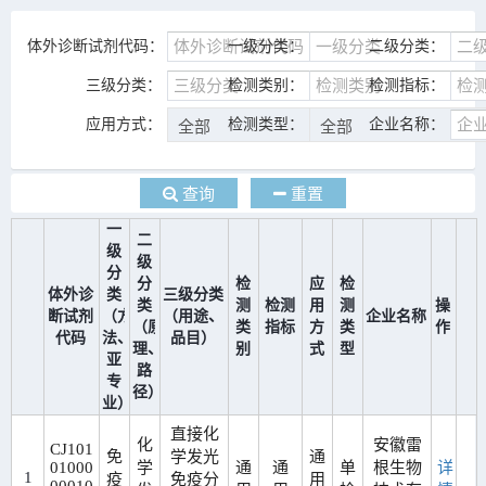
体外诊断试剂代码：
一级分类：
二级分类：
三级分类：
检测类别：
检测指标：
应用方式：
检测类型：
企业名称：
查询
重置
一
二
级
级
分
分
检
应
检
体外诊
类
三级分类
类
测
检测
用
测
操
断试剂
（方
（用途、
企业名称
（原
类
指标
方
类
作
代码
法、
品目）
理、
别
式
型
亚
路
专
径）
业）
直接化
化
安徽雷
CJ101
免
学发光
通
01000
学
通
通
单
根生物
详
1
疫
免疫分
用