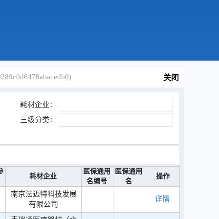
89c0d6478abacedb0)
关闭