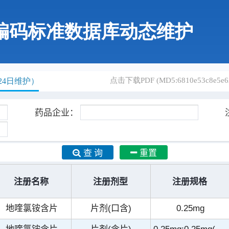
编码标准数据库动态维护
点击下载PDF (MD5:6810e53c8e5e62
24日维护）