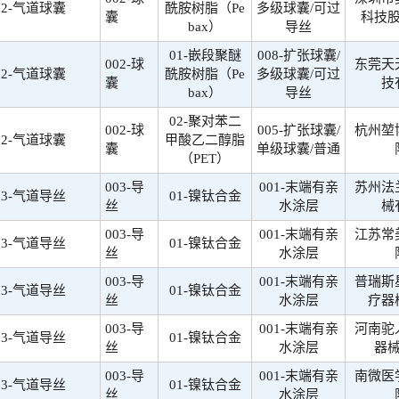
02-气道球囊
酰胺树脂（Pe
多级球囊/可过
囊
科技
bax）
导丝
01-嵌段聚醚
008-扩张球囊/
002-球
东莞天
02-气道球囊
酰胺树脂（Pe
多级球囊/可过
囊
技
bax）
导丝
02-聚对苯二
002-球
005-扩张球囊/
杭州堃
02-气道球囊
甲酸乙二醇脂
囊
单级球囊/普通
（PET）
003-导
001-末端有亲
苏州法
03-气道导丝
01-镍钛合金
丝
水涂层
械
003-导
001-末端有亲
江苏常
03-气道导丝
01-镍钛合金
丝
水涂层
003-导
001-末端有亲
普瑞斯
03-气道导丝
01-镍钛合金
丝
水涂层
疗器
003-导
001-末端有亲
河南驼
03-气道导丝
01-镍钛合金
丝
水涂层
器
003-导
001-末端有亲
南微医
03-气道导丝
01-镍钛合金
丝
水涂层